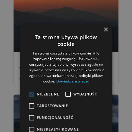
×
Ta strona używa plików
cookie
Ta strona korzysta z plików cookie, aby
zapewnić lepszą wygodę użytkowania.
Babia Góra – ile się idzie, jak dojechać,
Korzystając z tej strony, wyrażasz zgodę na
gdzie nocować i inne pytania
używanie przez nas wszystkich plików cookie
zgodnie z warunkami naszej polityki plików
lip 5, 2024

cookie.
Dowiedz się więcej
NIEZBĘDNE
WYDAJNOŚĆ
TARGETOWANIE
FUNKCJONALNOŚĆ
NIESKLASYFIKOWANE