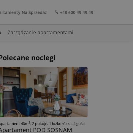
rtamenty Na Sprzedaż
+48 600 49 49 49
a
Zarządzanie apartamentami
Polecane noclegi
2
Apartament 40m
, 2 pokoje, 1 łóżko łózka, 4 gości
Apartament POD SOSNAMI