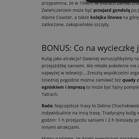
przypomina, że w 1946 r. w murach zamku znal
Zwieńczeniem może być
przejazd gondolą
po 
Alpine Coaster, a także
kolejka linowa
na górę
zatłoczone, zakopiańskie szczyty.
BONUS: Co na wycieczkę 
Kulig jako atrakcja? Dawniej wzruszylibyśmy r
przejażdżkę saniami. Ale młode pokolenie nie 
najwyżej w telewizji… Zresztą współcześni orga
śnieżnej pogodzie można zamówić też
quady c
ogniskiem i imprezą
to może być fajny pomysł
Tatrach.
Rada:
Najczęstsze trasy to Dolina Chochołowsk
indywidualnie na inną trasę. Tradycyjny kulig w
godzin: 1 h przejazdu saniami i 2 h biesiady pr
innymi atrakcjami.
Mamy nadzieję, że dzięki powyższym poradom