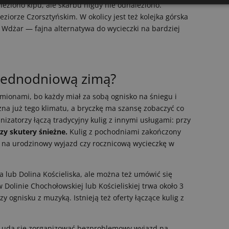
eziono kipu, ale skarbu nigdy nie odnaleziono.
Jeziorze Czorsztyńskim. W okolicy jest też kolejka górska
 Wdżar — fajna alternatywa do wycieczki na bardziej
jednodniową zimą?
amionami, bo każdy miał za sobą ognisko na śniegu i
zna już tego klimatu, a bryczkę ma szansę zobaczyć co
nizatorzy łączą tradycyjny kulig z innymi usługami: przy
zy skutery śnieżne.
Kulig z pochodniami zakończony
 na urodzinowy wyjazd czy rocznicową wycieczkę w
a lub Dolina Kościeliska, ale można też umówić się
 Dolinie Chochołowskiej lub Kościeliskiej trwa około 3
zy ognisku z muzyką. Istnieją też oferty łączące kulig z
 uda się zorganizować bezproblemowy wyjazd na