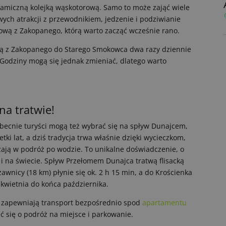
ramiczną kolejką wąskotorową. Samo to może zająć wiele
ych atrakcji z przewodnikiem, jedzenie i podziwianie
ową z Zakopanego, którą warto zacząć wcześnie rano.
żą z Zakopanego do Starego Smokowca dwa razy dziennie
n. Godziny mogą się jednak zmieniać, dlatego warto
a tratwie!
obecnie turyści mogą też wybrać się na spływ Dunajcem,
setki lat, a dziś tradycja trwa właśnie dzięki wycieczkom,
zają w podróż po wodzie. To unikalne doświadczenie, o
le i na świecie. Spływ Przełomem Dunajca tratwą flisacką
zawnicy (18 km) płynie się ok. 2 h 15 min, a do Krościenka
 kwietnia do końca października.
 zapewniają transport bezpośrednio spod
apartamentu
ić się o podróż na miejsce i parkowanie.