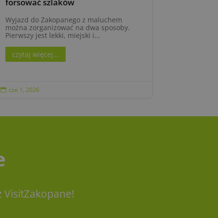
forsować szlaków
Wyjazd do Zakopanego z maluchem
można zorganizować na dwa sposoby.
Pierwszy jest lekki, miejski i...
czytaj więcej...
cze 1, 2026

e
 VisitZakopane!