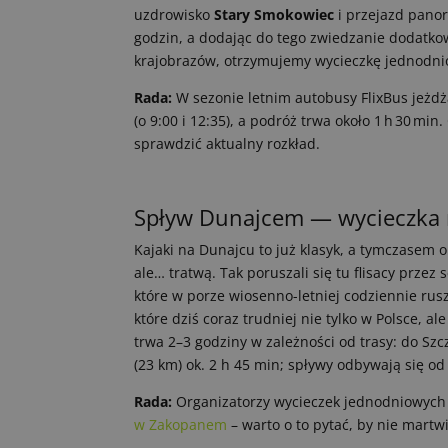
uzdrowisko
Stary Smokowiec
i przejazd pano
godzin, a dodając do tego zwiedzanie dodatkow
krajobrazów, otrzymujemy wycieczkę jednodni
Rada:
W sezonie letnim autobusy FlixBus jeżd
(o 9:00 i 12:35), a podróż trwa około 1 h 30 mi
sprawdzić aktualny rozkład.
Spływ Dunajcem — wycieczka n
Kajaki na Dunajcu to już klasyk, a tymczasem 
ale… tratwą. Tak poruszali się tu flisacy przez 
które w porze wiosenno-letniej codziennie rus
które dziś coraz trudniej nie tylko w Polsce, a
trwa 2–3 godziny w zależności od trasy: do Szc
(23 km) ok. 2 h 45 min; spływy odbywają się od
Rada:
Organizatorzy wycieczek jednodniowych
w Zakopanem
– warto o to pytać, by nie martw