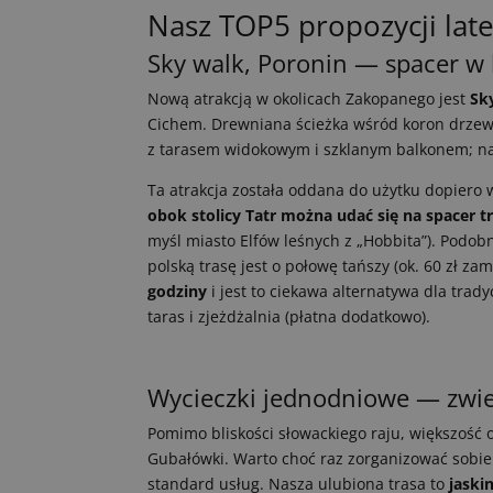
Nasz TOP5 propozycji lat
Sky walk, Poronin — spacer w
Nową atrakcją w okolicach Zakopanego jest
Sk
Cichem. Drewniana ścieżka wśród koron drzew
z tarasem widokowym i szklanym balkonem; na 
Ta atrakcja została oddana do użytku dopiero w
obok stolicy Tatr można udać się na spacer
myśl miasto Elfów leśnych z „Hobbita”). Podobn
polską trasę jest o połowę tańszy (ok. 60 zł z
godziny
i jest to ciekawa alternatywa dla trad
taras i zjeżdżalnia (płatna dodatkowo).
Wycieczki jednodniowe — zwie
Pomimo bliskości słowackiego raju, większość
Gubałówki. Warto choć raz zorganizować sobie 
standard usług. Nasza ulubiona trasa to
jaski