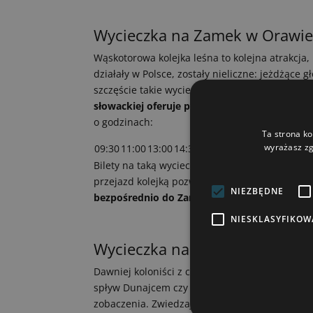
Wycieczka na Zamek w Orawi
Wąskotorowa kolejka leśna to kolejna atrakcja, k
działały w Polsce, zostały nieliczne: jeżdżące 
szczęście takie wycieczki organizują jeszcze nas
słowackiej oferuje podróż w czasie
i widoki ja
o godzinach:
Ta strona ko
wyrażasz zg
09:30
11:00
13:00
14:30
15:45
17:00
Bilety na taką wycieczkę w dwie strony dla oso
przejazd kolejką pozwala zobaczyć też poblisk
NIEZBĘDNE
bezpośrednio do Zamku Orawskiego – aby go
NIESKLASYFIKOW
Wycieczka na Zamek w Niedzi
Dawniej koloniści z całej Polski odwiedzali oko
spływ Dunajcem czy Chochołowskie Termy skupił
zobaczenia. Zwiedzając zamek w Niedzicy, mo