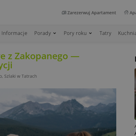
Zarezerwuj Apartament
Apa
Informacje
Porady
Pory roku
Tatry
Kuchni
we z Zakopanego —
cji
o
,
Szlaki w Tatrach