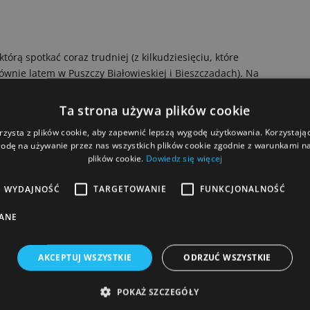
e
tórą spotkać coraz trudniej (z kilkudziesięciu, które
głównie latem w Puszczy Białowieskiej i Bieszczadach). Na
i sąsiedzi, a
Orawska Kolejka Leśna po stronie
kie podziwiali dawni pracownicy leśni. Odjazdy latem są
Ta strona używa plików cookie
rzysta z plików cookie, aby zapewnić lepszą wygodę użytkowania. Korzystając 
odę na używanie przez nas wszystkich plików cookie zgodnie z warunkami nas
plików cookie.
Dowiedz się więcej
by dorosłej kosztują
7 euro.
Na miejscu jest parking, a
i
Zamek w Orawie. Kolejka jednak nie dojeżdża
WYDAJNOŚĆ
TARGETOWANIE
FUNKCJONALNOŚĆ
 zwiedzić, trzeba dojechać do Oravskiego Podzamku
ANE
cy
AKCEPTUJ WSZYSTKIE
ODRZUĆ WSZYSTKIE
lice Zamku w Niedzicy; dziś atrakcje takie jak kajakowy
y na sobie całą uwagę, a szkoda, bo tu też jest wiele do
POKAŻ SZCZEGÓŁY
żna posłuchać legendy o inkaskim skarbie; muzeum