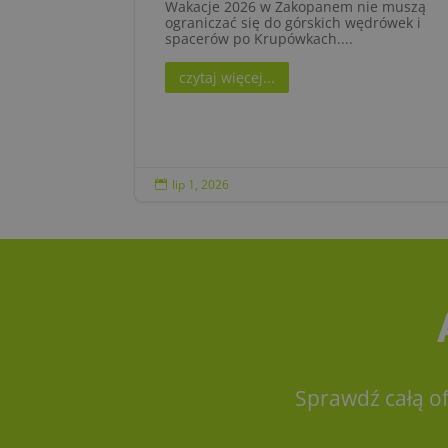
Wakacje 2026 w Zakopanem nie muszą
ograniczać się do górskich wędrówek i
spacerów po Krupówkach....
czytaj więcej...
lip 1, 2026

Sprawdź całą o