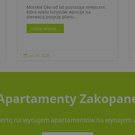
Morskie Oko od lat pozostaje miejscem,
które wielu turystów wpisuje na
pierwszą pozycję planu...
czytaj więcej...
cze 16, 2026

Apartamenty Zakopan
fertę na wynajem apartamentów na wynajem z