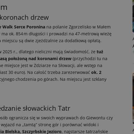
em
 koronach drzew
y Walk Serce Poronina
na polanie Zgorzelisko w Małem
 ma ok. 854 m długości i prowadzi na 47‑metrową wieżę
miejscu są dwie zjeżdżalnie za dodatkową opłatą.
 2025 r., dlatego nieliczni mają świadomość, że
tuż
 trasą położoną nad koronami drzew
(przychodzi tu na
e miejsce jest w Zdziarze na Słowacji, ale wstęp na
amiast 30 euro). Na całość trzeba zarezerwować
ok. 2
ycyjnego chodzenia po górach. Na miejscu jest szklany
dzanie słowackich Tatr
 osób ogranicza się w swoich wyprawach do Giewontu czy
wyjazd na „tamtą” stronę gór i porównać widoki i
nia Bielska, Szczyrbskie Jezioro
, najstarsze tatrzańskie