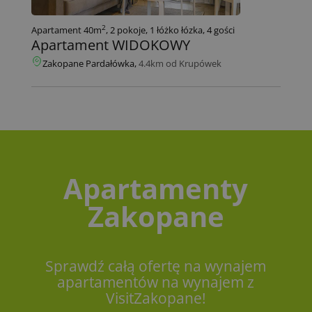
2
Apartament 40m
, 2 pokoje, 1 łóżko łózka, 4 gości
Apartament WIDOKOWY
Zakopane Pardałówka,
4.4km od Krupówek
Apartamenty
Zakopane
Sprawdź całą ofertę na wynajem
apartamentów na wynajem z
VisitZakopane!