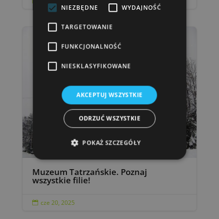
sie 18, 2025

NIEZBĘDNE
WYDAJNOŚĆ
TARGETOWANIE
FUNKCJONALNOŚĆ
NIESKLASYFIKOWANE
AKCEPTUJ WSZYSTKIE
ODRZUĆ WSZYSTKIE
POKAŻ SZCZEGÓŁY
Muzeum Tatrzańskie. Poznaj
wszystkie filie!
cze 20, 2025
