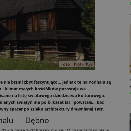
że nie brzmi zbyt fascynująco… jednak te na Podhalu są
 i klimat małych kościółków pozostaje we
pisano na listę światowego dziedzictwa kulturowego,
wnianych świątyń ma po kilkaset lat i powstała… bez
wny spacer po szlaku architektury drewnianej Tatr.
dhalu — Dębno
? 200? A może 300? Kościół pw. św. Michała Archanioła w