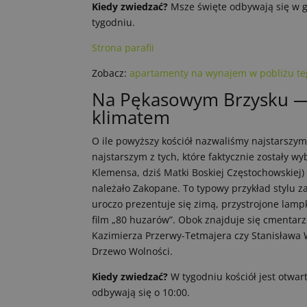
Kiedy zwiedzać?
Msze święte odbywają się w god
tygodniu.
Strona parafii
Zobacz:
apartamenty na wynajem w pobliżu teg
Na Pękasowym Brzysku —
klimatem
O ile powyższy kościół nazwaliśmy najstarszym,
najstarszym z tych, które faktycznie zostały
Klemensa, dziś Matki Boskiej Częstochowskiej)
należało Zakopane. To typowy przykład stylu 
uroczo prezentuje się zimą, przystrojone lamp
film „80 huzarów”. Obok znajduje się cmentarz
Kazimierza Przerwy-Tetmajera czy Stanisława Wi
Drzewo Wolności.
Kiedy zwiedzać?
W tygodniu kościół jest otwar
odbywają się o 10:00.