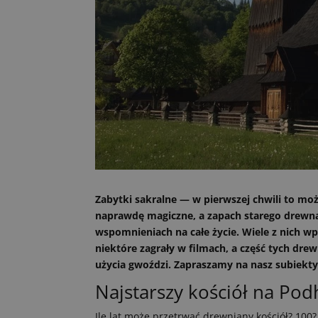
Zabytki sakralne — w pierwszej chwili to mo
naprawdę magiczne, a zapach starego drewna
wspomnieniach na całe życie. Wiele z nich w
niektóre zagrały w filmach, a część tych dre
użycia gwoździ. Zapraszamy na nasz subiekty
Najstarszy kościół na Po
Ile lat może przetrwać drewniany kościół? 100