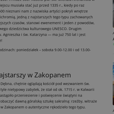
jscu musiała stać już przed 1335 r., kiedy po raz
1500 nieznani nam z nazwiska artyści pokryli wnętrze
lichromią, jedną z najstarszych tego typu zachowanych
siejszych czasów, stanowi ewenement i jeden z powodów,
atowego dziedzictwa kulturowego UNESCO. Drugim
 Agnieszka i św. Katarzyna — ma już 750 lat i jest
e!
zinach: poniedziałek – sobota 9.00-12.00 i od 13.00-
najstarszy w Zakopanem
o Dębna, chętnie oglądają kościół pod wezwaniem św.
tyle nietypowy zabytek, że stał od ok. 1715 r. w Kalwarii
astąpiło przeniesienie i poświęcenie świątyni na
obaczyć dawną góralską sztukę sakralną: rzeźby, witraże
ż w Zakopanem o autentyczne rękodzieło tego typu.