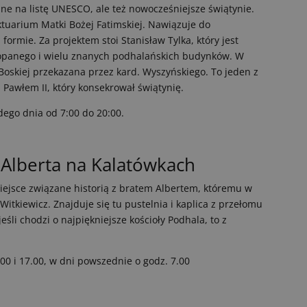
sane na listę UNESCO, ale też nowocześniejsze świątynie.
ktuarium Matki Bożej Fatimskiej. Nawiązuje do
formie. Za projektem stoi Stanisław Tylka, który jest
opanego i wielu znanych podhalańskich budynków. W
i Boskiej przekazana przez kard. Wyszyńskiego. To jeden z
Pawłem II, który konsekrował świątynię.
ego dnia od 7:00 do 20:00.
 Alberta na Kalatówkach
miejsce związane historią z bratem Albertem, któremu w
tkiewicz. Znajduje się tu pustelnia i kaplica z przełomu
eśli chodzi o najpiękniejsze kościoły Podhala, to z
.00 i 17.00, w dni powszednie o godz. 7.00