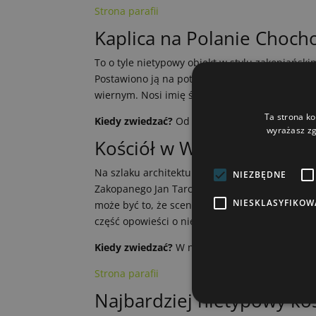
Strona parafii
Kaplica na Polanie Choch
To o tyle nietypowy obiekt w stylu zakopiański
Postawiono ją na potrzeby serialu „Janosik”, a
wiernym. Nosi imię św. Jana Chrzciciela.
Ta strona ko
Kiedy zwiedzać?
Od czerwca do października m
wyrażasz zg
Kościół w Witowie — szla
Na szlaku architektury drewnianej znajduje się 
NIEZBĘDNE
Zakopanego Jan Tarczałowicz. Ołtarz główny z
NIESKLASYFIKOW
może być to, że sceny kręcone w kościele zna
część opowieści o niematerialnym dziedzictwi
Kiedy zwiedzać?
W niedziele o 7:00, 11.00,18.0
Strona parafii
Najbardziej nietypowy ko