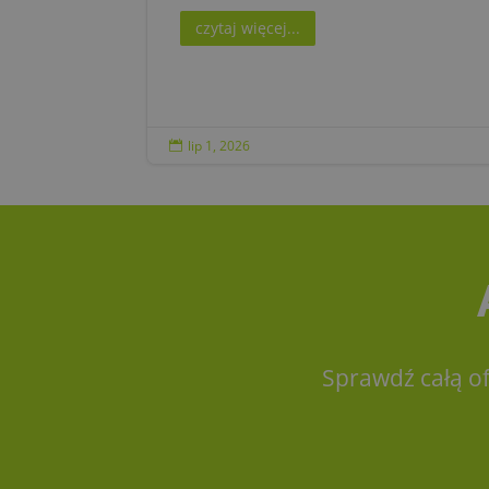
czytaj więcej...
lip 1, 2026

Sprawdź całą o