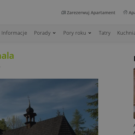
Zarezerwuj Apartament
Apa
Informacje
Porady
Pory roku
Tatry
Kuchni
hala
o