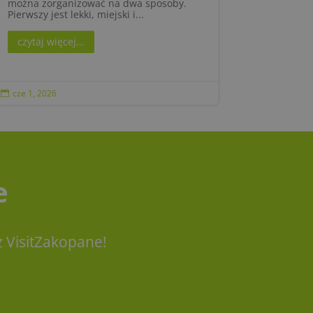
można zorganizować na dwa sposoby.
Pierwszy jest lekki, miejski i...
czytaj więcej...
cze 1, 2026

e
 VisitZakopane!