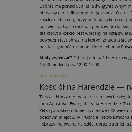
Dębnie ma ponad 500 lat, a świątynia w tym mie
pierwszy o parafii wspominają kroniki. Ok. r. 
kościoła misterną, przypominającą koronkę po
na świecie. To, że można ją podziwiać do dzi
dla których kościół jest wpisany na listę świ
powodem jest obraz, na którym znajdują się św.
najstarszym późnoromańskim dziełem w Polsc
Kiedy zwiedzać?
Od maja do października w god
17.00 niedziela od 12.00-17.00
Strona parafii
Kościół na Harendzie — 
Turyści, którzy nie mają czasu na wycieczkę d
Jana Apostoła i Ewangelisty na Harendzie. To o 
Zebrzydowskiej i dopiero w połowie XX wieku n
obecnym miejscu. W kruchcie kościoła można z
i obrazy malowane na szkle. Coraz trudniej ju