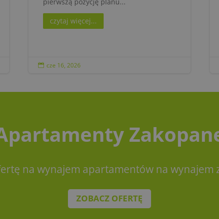
pierwszą pozycję planu...
czytaj więcej...
cze 16, 2026

Apartamenty Zakopan
fertę na wynajem apartamentów na wynajem z
ZOBACZ OFERTĘ