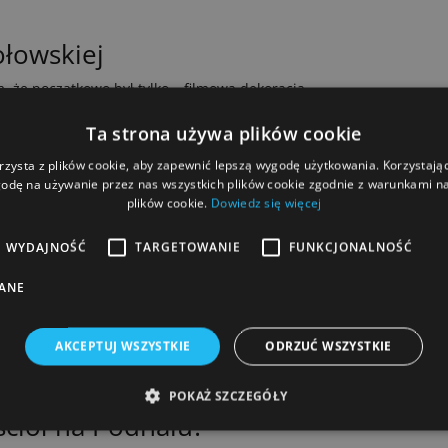
ołowskiej
m, że początkowo był tylko… filmową dekoracją.
le po czasie świątynię poświęcono i udostępniono
Ta strona używa plików cookie
rzysta z plików cookie, aby zapewnić lepszą wygodę użytkowania. Korzystając 
sze święte odbywają się tu o 13:00.
odę na używanie przez nas wszystkich plików cookie zgodnie z warunkami nas
k architektury drewnianej
plików cookie.
Dowiedz się więcej
też kościół w Witowie. Za projektem stoi architekt z
WYDAJNOŚĆ
TARGETOWANIE
FUNKCJONALNOŚĆ
aprojektował Austriak Ferdynand Prinoth. Ciekawostką
ANE
jdują się w Archiwum Filmowym Stevena Spielberga jako
e Europy.
AKCEPTUJ WSZYSTKIE
ODRZUĆ WSZYSTKIE
0, w tygodniu o 7:00 i 18:00
POKAŻ SZCZEGÓŁY
ściół na Podhalu?