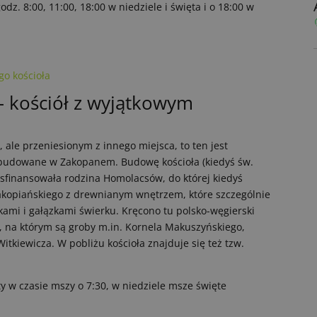
z. 8:00, 11:00, 18:00 w niedziele i święta i o 18:00 w
o kościoła
 kościół z wyjątkowym
 ale przeniesionym z innego miejsca, to ten jest
 wybudowane w Zakopanem. Budowę kościoła (kiedyś św.
 sfinansowała rodzina Homolacsów, do której kiedyś
zakopiańskiego z drewnianym wnętrzem, które szczególnie
kami i gałązkami świerku. Kręcono tu polsko-węgierski
, na którym są groby m.in. Kornela Makuszyńskiego,
tkiewicza. W pobliżu kościoła znajduje się też tzw.
ty w czasie mszy o 7:30, w niedziele msze święte