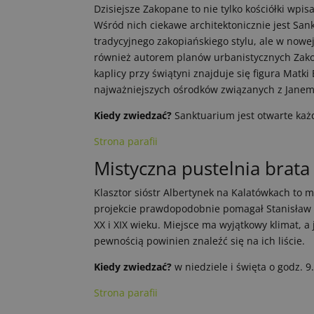
Dzisiejsze Zakopane to nie tylko kościółki wpi
Wśród nich ciekawe architektonicznie jest San
tradycyjnego zakopiańskiego stylu, ale w nowej 
również autorem planów urbanistycznych Zak
kaplicy przy świątyni znajduje się figura Matk
najważniejszych ośrodków związanych z Janem 
Kiedy zwiedzać?
Sanktuarium jest otwarte każd
Strona parafii
Mistyczna pustelnia brata
Klasztor sióstr Albertynek na Kalatówkach to 
projekcie prawdopodobnie pomagał Stanisław Wi
XX i XIX wieku. Miejsce ma wyjątkowy klimat, a j
pewnością powinien znaleźć się na ich liście.
Kiedy zwiedzać?
w niedziele i święta o godz. 9
Strona parafii