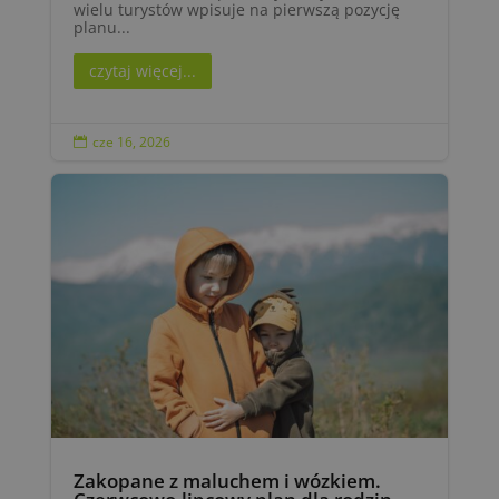
wielu turystów wpisuje na pierwszą pozycję
planu...
czytaj więcej...
cze 16, 2026

Zakopane z maluchem i wózkiem.