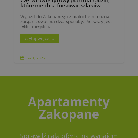
Czerwcowo-lipcowy plan dla rodzin,
które nie chcą forsować szlaków
Wyjazd do Zakopanego z maluchem można
zorganizować na dwa sposoby. Pierwszy jest
lekki, miejski i...
czytaj więcej...
cze 1, 2026

Apartamenty
Zakopane
Sprawdź całą ofertę na wynajem