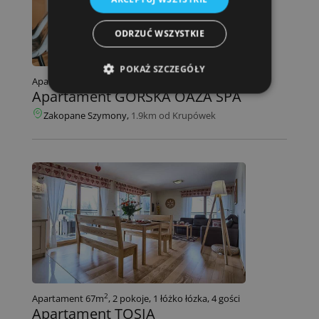
ODRZUĆ WSZYSTKIE
POKAŻ SZCZEGÓŁY
2
Apartament 49m
, 3 pokoje, 3 łóżka łózka, 6 gości
Apartament GÓRSKA OAZA SPA
Zakopane Szymony,
1.9km od Krupówek
2
Apartament 67m
, 2 pokoje, 1 łóżko łózka, 4 gości
Apartament TOSIA