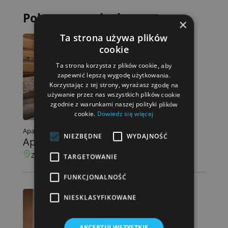
Polecane noclegi
×
Ta strona używa plików
cookie
Ta strona korzysta z plików cookie, aby
zapewnić lepszą wygodę użytkowania.
Korzystając z tej strony, wyrażasz zgodę na
używanie przez nas wszystkich plików cookie
zgodnie z warunkami naszej polityki plików
cookie.
Dowiedz się więcej
2
Apartament 72m
, 3 pokoje, 2 łóżka łózka, 6 gości
NIEZBĘDNE
WYDAJNOŚĆ
Apartament SKALNY SPA
Zakopane Kościelisko,
6.1km od Krupówek
TARGETOWANIE
FUNKCJONALNOŚĆ
NIESKLASYFIKOWANE
AKCEPTUJ WSZYSTKIE