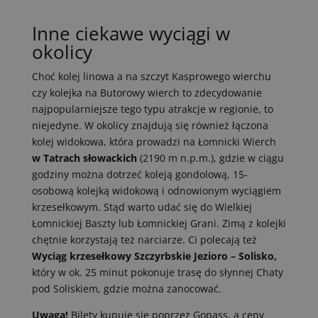
Inne ciekawe wyciągi w
okolicy
Choć kolej linowa a na szczyt Kasprowego wierchu
czy kolejka na Butorowy wierch to zdecydowanie
najpopularniejsze tego typu atrakcje w regionie, to
niejedyne. W okolicy znajdują się również łączona
kolej widokowa, która prowadzi na Łomnicki Wierch
w Tatrach słowackich
(2190 m n.p.m.), gdzie w ciągu
godziny można dotrzeć koleją gondolową, 15-
osobową kolejką widokową i odnowionym wyciągiem
krzesełkowym. Stąd warto udać się do Wielkiej
Łomnickiej Baszty lub Łomnickiej Grani. Zimą z kolejki
chętnie korzystają też narciarze. Ci polecają też
Wyciąg krzesełkowy Szczyrbskie Jezioro – Solisko,
który w ok. 25 minut pokonuje trasę do słynnej Chaty
pod Soliskiem, gdzie można zanocować.
Uwaga!
Bilety kupuje się poprzez Gopass, a ceny