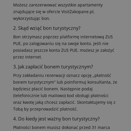
Możesz zarezerwować wszystkie apartamenty
znajdujące się w ofercie VisitZakopane.pl,
wykorzystując bon.
2. Skąd wziąć bon turystyczny?
Bon otrzymasz poprzez platformę internetową ZUS
PUE, po zalogowaniu się na swoje konto. Jeśli nie
posiadasz jeszcze konta ZUS PUE, możesz je założyć
przez internet.
3. Jak zapłacić bonem turystycznym?
Przy zakładaniu rezerwacji oznacz opcję „płatność
bonem turystycznym” lub poinformuj konsultanta, że
będziesz płacić bonem. Następnie podaj
(telefonicznie lub mailowo) kod obsługi płatności
oraz kwotę jaką chcesz zapłacić. Skontaktujemy się z
Tobą by przeprowadzić płatność.
4. Do kiedy jest ważny bon turystyczny?
Płatności bonem musisz dokonać przed 31 marca