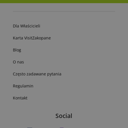
Dla Właścicieli
Karta VisitZakopane
Blog
O nas
Często zadawane pytania
Regulamin
Kontakt
Social