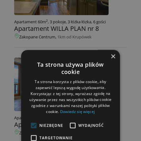
2
Apartament 60m
, 3 pokoje, 3 łóżka łózka, 6 gości
Apartament WILLA PLAN nr 8
Zakopane Centrum,
1km od Krupówek
×
Ta strona używa plików
cookie
Ta strona korzysta z plików cookie, aby
zapewnić lepszą wygodę użytkowania.
Korzystając z tej strony, wyrażasz zgodę na
używanie przez nas wszystkich plików cookie
zgodnie z warunkami naszej polityki plików
cookie.
Dowiedz się więcej
2
Apartament 68m
, 2 pokoje, 1 łóżko łózka, 6 gości
Apartament AVOCADO
NIEZBĘDNE
WYDAJNOŚĆ
Zakopane Centrum,
200m od Krupówek
TARGETOWANIE