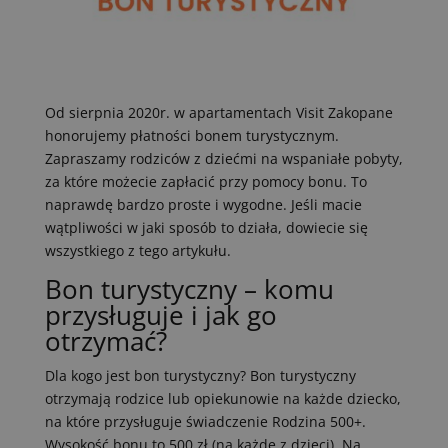
Od sierpnia 2020r. w apartamentach Visit Zakopane
honorujemy płatności bonem turystycznym.
Zapraszamy rodziców z dziećmi na wspaniałe pobyty,
za które możecie zapłacić przy pomocy bonu. To
naprawdę bardzo proste i wygodne. Jeśli macie
wątpliwości w jaki sposób to działa, dowiecie się
wszystkiego z tego artykułu.
Bon turystyczny – komu
przysługuje i jak go
otrzymać?
Dla kogo jest bon turystyczny? Bon turystyczny
otrzymają rodzice lub opiekunowie na każde dziecko,
na które przysługuje świadczenie Rodzina 500+.
Wysokość bonu to 500 zł (na każde z dzieci). Na