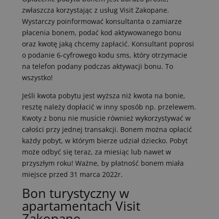
zwłaszcza korzystając z usług Visit Zakopane.
Wystarczy poinformować konsultanta o zamiarze
płacenia bonem, podać kod aktywowanego bonu
oraz kwotę jaką chcemy zapłacić. Konsultant poprosi
o podanie 6-cyfrowego kodu sms, który otrzymacie
na telefon podany podczas aktywacji bonu. To
wszystko!
Jeśli kwota pobytu jest wyższa niż kwota na bonie,
resztę należy dopłacić w inny sposób np. przelewem.
Kwoty z bonu nie musicie również wykorzystywać w
całości przy jednej transakcji. Bonem można opłacić
każdy pobyt, w którym bierze udział dziecko. Pobyt
może odbyć się teraz, za miesiąc lub nawet w
przyszłym roku! Ważne, by płatność bonem miała
miejsce przed 31 marca 2022r.
Bon turystyczny w
apartamentach Visit
Zakopane