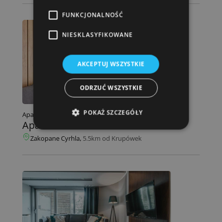
FUNKCJONALNOŚĆ
NIESKLASYFIKOWANE
AKCEPTUJ WSZYSTKIE
ODRZUĆ WSZYSTKIE
POKAŻ SZCZEGÓŁY
2
Apartament 33m
, 2 pokoje, 1 łóżko łózka, 4 gości
Apartament MELISA
Zakopane Cyrhla,
5.5km od Krupówek