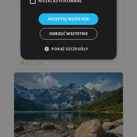
NIESKLASYFIKOWANE
Wydarzenia w Zakopanem – lipiec i
sierpień 2026
AKCEPTUJ WSZYSTKIE
Wakacje 2026 w Zakopanem nie muszą
ograniczać się do górskich wędrówek i
spacerów po Krupówkach....
ODRZUĆ WSZYSTKIE
czytaj więcej...
POKAŻ SZCZEGÓŁY
lip 1, 2026
