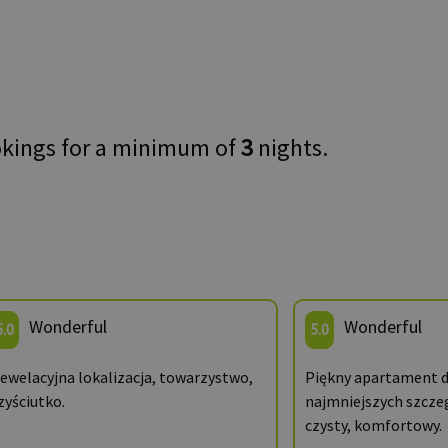
okings for a minimum of
3
nights.
Wonderful
Wonderful
5.0
5.0
ewelacyjna lokalizacja, towarzystwo,
Piękny apartament 
zyściutko.
najmniejszych szcze
czysty, komfortowy.