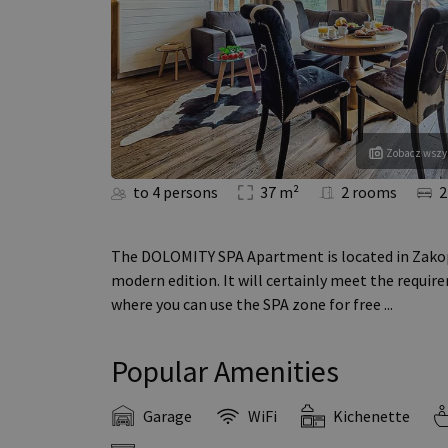
Zobacz wszys
to 4 persons
37 m²
2 rooms
2
The DOLOMITY SPA Apartment is located in Zakopan
modern edition. It will certainly meet the require
where you can use the SPA zone for free
...
Popular Amenities
Garage
WiFi
Kichenette