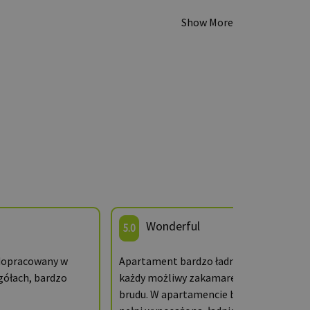
Show More
Wonderful
5.0
dopracowany w
Apartament bardzo ładny, schludny,
gółach, bardzo
każdy możliwy zakamarek czysty bez
brudu. W apartamencie była kuchnia w