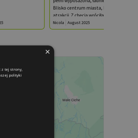
pełni wyposażona, ładnie zadbana.
Blisko centrum miasta, blisko różnych
atrakcji. Z chęcią wróciłabym do tego
miejsca. Serdecznie polecam!
25
Nicola
August 2025
×
z tej strony,
zej polityki