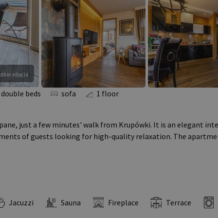
tkie zdjęcia
 double beds
sofa
1 floor
e, just a few minutes' walk from Krupówki. It is an elegant inter
ments of guests looking for high-quality relaxation. The apartment
Jacuzzi
Sauna
Fireplace
Terrace