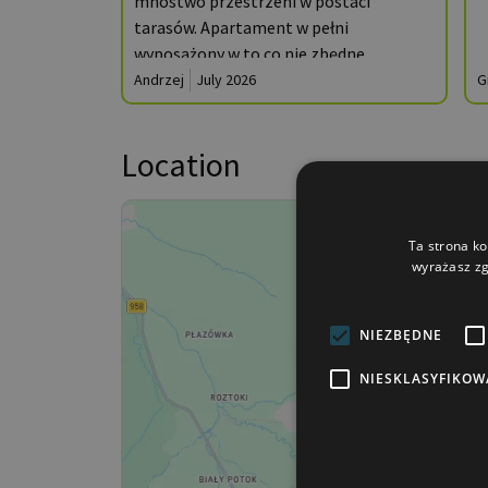
mnóstwo przestrzeni w postaci
tarasów. Apartament w pełni
wyposażony w to co nie zbędne.
Polecamy
Andrzej
July 2026
G
Location
Ta strona ko
wyrażasz zg
NIEZBĘDNE
NIESKLASYFIKOW