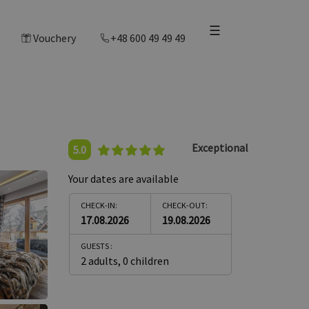
☰
Vouchery
+48 600 49 49 49
Exceptional
5.0
Your dates are available
CHECK-IN:
CHECK-OUT:
17.08.2026
19.08.2026
GUESTS :
2 adults
,
0 children