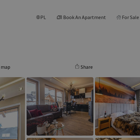
PL
Book An Apartment
For Sale
 map
Share