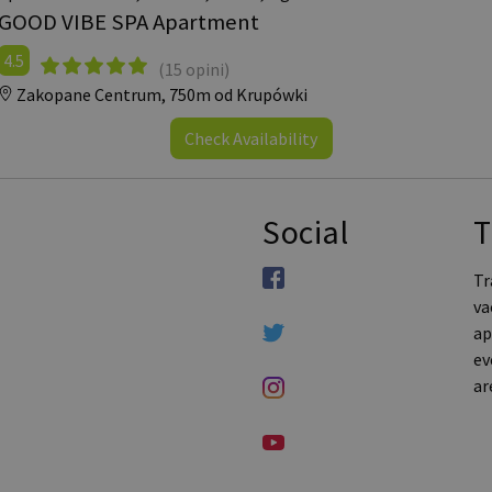
GOOD VIBE SPA Apartment
4.5
(15 opini)
Zakopane Centrum,
750m od Krupówki
Check Availability
Social
T
Tr
va
ap
ev
ar