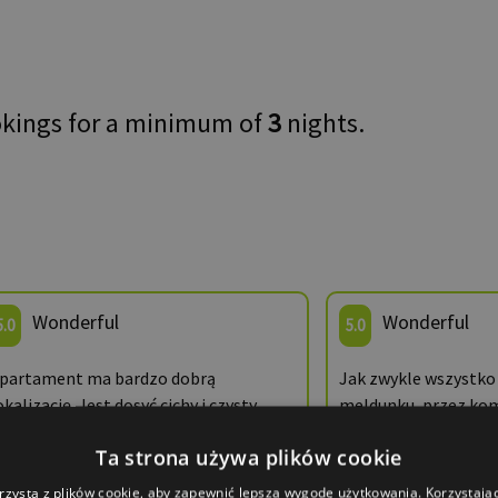
okings for a minimum of
3
nights.
Wonderful
Wonderful
5.0
5.0
partament ma bardzo dobrą
Jak zwykle wszystko
okalizację. Jest dosyć cichy i czysty,
meldunku, przez ko
obrze wyposażony. Panie z
świetnej lokalizacji
Ta strona używa plików cookie
isitzakopane ogromnie pomocne, miłe
o porze, której ocze
 życzliwe, za co serdecznie dziękujemy.
Dziekujemy i do zob
rzysta z plików cookie, aby zapewnić lepszą wygodę użytkowania. Korzystając 