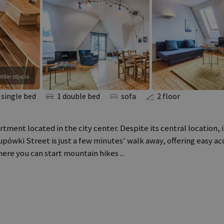
tkie zdjęcia
 single bed
1 double bed
sofa
2 floor
ent located in the city center. Despite its central location, it
upówki Street is just a few minutes' walk away, offering easy a
 where you can start mountain hikes
...