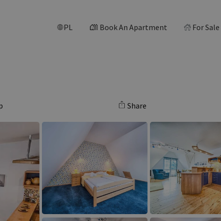
PL
Book An Apartment
For Sale
p
Share