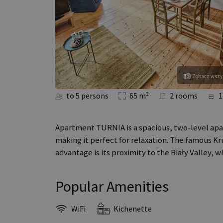
Zobacz wszys
to 5 persons
65 m²
2 rooms
1
Apartment TURNIA is a spacious, two-level apartm
making it perfect for relaxation. The famous Kr
advantage is its proximity to the Biały Valley,
Popular Amenities
WiFi
Kichenette