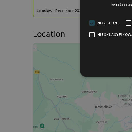
R
wyrażasz zg
n
Jaroslaw
December 2025
U
a
NIEZBĘDNE
Location
NIESKLASYFIKOW