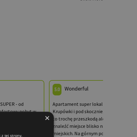
Wonderful
5.0
 SUPER - od
Apartament super lokalizacja blisko i do
mfortowy pobyt w
Krupówki i pod skocznie. Brak parkingu
×
 aż po wymeldowanie
to trochę przeszkodą ale da radę
kiwalismy.
znaleźć miejsce blisko na parkingach
aczenia następnym
miejskich. Na górnym poziomie bardzo
z tej strony,