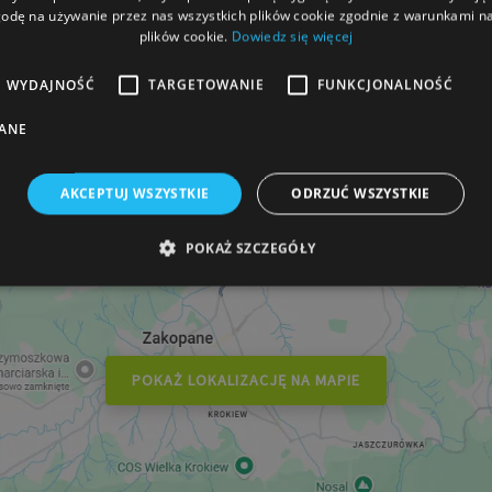
ozważamy przyjazd za rok, to będzie
razem :-)
odę na używanie przez nas wszystkich plików cookie zgodnie z warunkami nas
plików cookie.
Dowiedz się więcej
asz czwarty pobyt w tym
rszula
August 2025
Robert L
June 2025
partamencie apartamencie.
WYDAJNOŚĆ
TARGETOWANIE
FUNKCJONALNOŚĆ
ANE
AKCEPTUJ WSZYSTKIE
ODRZUĆ WSZYSTKIE
POKAŻ SZCZEGÓŁY