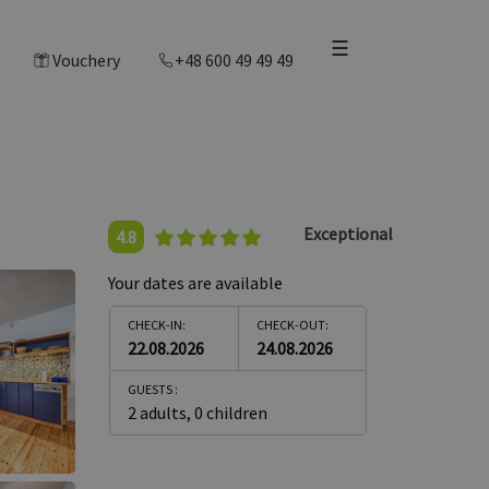
☰
Vouchery
+48 600 49 49 49
Exceptional
4.8
Your dates are available
CHECK-IN:
CHECK-OUT:
22.08.2026
24.08.2026
GUESTS :
2 adults
,
0 children