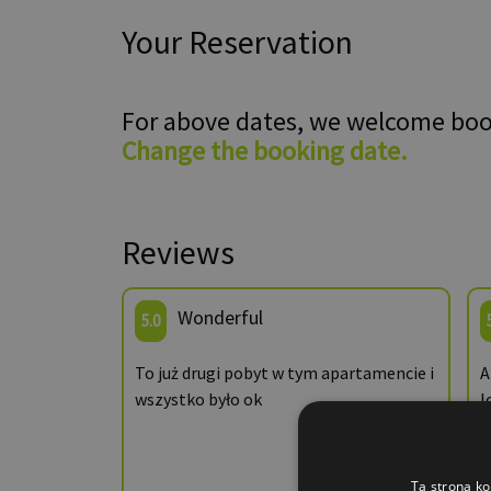
Your Reservation
For above dates, we welcome bo
Change the booking date.
Reviews
Wonderful
5.0
To już drugi pobyt w tym apartamencie i
A
wszystko było ok
l
d
v
i
Ta strona ko